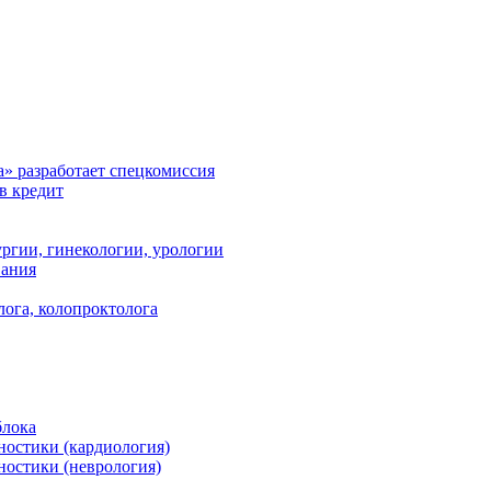
а» разработает спецкомиссия
в кредит
ргии, гинекологии, урологии
вания
лога, колопроктолога
блока
ностики (кардиология)
ностики (неврология)