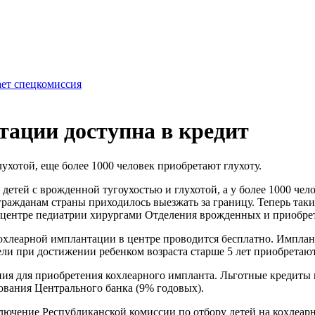
ает спецкомиссия
ации доступна в кредит
лухотой, еще более 1000 человек приобретают глухоту.
 детей с врожденной тугоухостью и глухотой, а у более 1000 чел
ражданам страны приходилось выезжать за границу. Теперь так
центре педиатрии хирургами Отделения врожденных и приобре
 кохлеарной имплантации в центре проводится бесплатно. Имплан
ли при достижении ребенком возраста старше 5 лет приобретают 
ия для приобретения кохлеарного импланта. Льготные кредиты 
ования Центрального банка (9% годовых).
аключение Республиканской комиссии по отбору детей на кохле