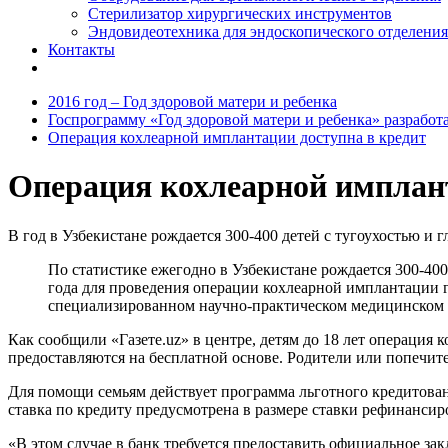
Стерилизатор хирургических инструментов
Эндовидеотехника для эндоскопического отделения
Контакты
2016 год – Год здоровой матери и ребенка
Госпрограмму «Год здоровой матери и ребенка» разработ
Операция кохлеарной имплантации доступна в кредит
Операция кохлеарной имплант
В год в Узбекистане рождается 300-400 детей с тугоухостью и г
По статистике ежегодно в Узбекистане рождается 300-400
года для проведения операции кохлеарной имплантации г
специализированном научно-практическом медицинском 
Как сообщили «Газете.uz» в центре, детям до 18 лет операция
предоставляются на бесплатной основе. Родители или попечите
Для помощи семьям действует программа льготного кредитован
ставка по кредиту предусмотрена в размере ставки рефинансир
«В этом случае в банк требуется предоставить официальное з