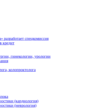
а» разработает спецкомиссия
в кредит
ргии, гинекологии, урологии
вания
лога, колопроктолога
блока
ностики (кардиология)
ностики (неврология)