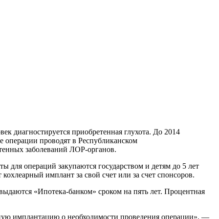
овек диагностируется приобретенная глухота. До 2014
ие операции проводят в Республиканском
тенных заболеваний ЛОР-органов.
ты для операций закупаются государством и детям до 5 лет
кохлеарный имплант за свой счет или за счет спонсоров.
выдаются «Ипотека-банком» сроком на пять лет. Процентная
арную имплантацию о необходимости проведения операции», —