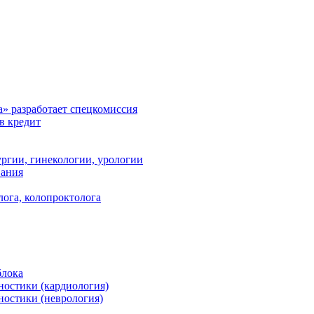
а» разработает спецкомиссия
в кредит
ргии, гинекологии, урологии
вания
лога, колопроктолога
блока
ностики (кардиология)
ностики (неврология)