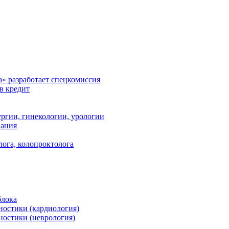
а» разработает спецкомиссия
в кредит
ргии, гинекологии, урологии
вания
лога, колопроктолога
блока
ностики (кардиология)
ностики (неврология)