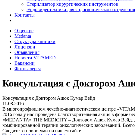
Стерилизатор хирургических инструментов
Эндовидеотехника для эндоскопического отделения
Контакты
О центре
Medanta
Структура клиники
Лицензии
Объявления
Новости VITAMED
Вакансии
Фотогалерея
Консультация с Доктором Аш
Консультация с Доктором Ашок Кумар Вейд
11.08.2016
В многопрофильном лечебно-диагностическом центре «VITAME
2016 года у нас проведена благотворительная акция в форме 
«MEDANTA» THE MEDICITY – Доктором Ашок Кумар Вейд. Др.
комбинированной терапии онкологических заболеваний. Всего 
Следите за новостями на нашем сайте.